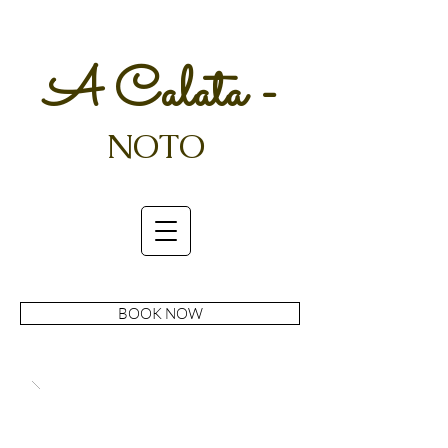
A Calata
-
NOTO
BOOK NOW